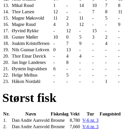
13.
Mikal Ruud
1
-
14
10
7
8
14.
Thor Larsen
12
-
-
7
8
11
15.
Magne Møksvold
11
2
11
-
5
-
16.
Magne Ruud
4
3
12
-
-
9
17.
Øyvind Rykke
-
12
-
15
-
-
18.
Gustav Møller
10
0
5
3
2
-
18.
Joakim Kristoffersen
-
7
9
-
4
-
19.
Nils Gunnar Lekven
0
13
-
-
-
-
20.
Thor Einar Davick
-
4
4
-
-
-
20.
Jan Inge Landenes
-
8
-
-
-
-
21.
Øystein Ingvaldsen
6
-
-
-
-
-
22.
Helge Melhus
-
5
-
-
-
-
23.
Håkon Nordahl
-
-
-
-
1
-
Størst fisk
Nr.
Navn
Fiskeslag
Vekt
Tur
Fangststed
1.
Dan Andre Aarsvold
Brosme
8,780
V-6 nr. 3
2.
Dan Andre Aarsvold
Brosme
7,660
V-6 nr. 3