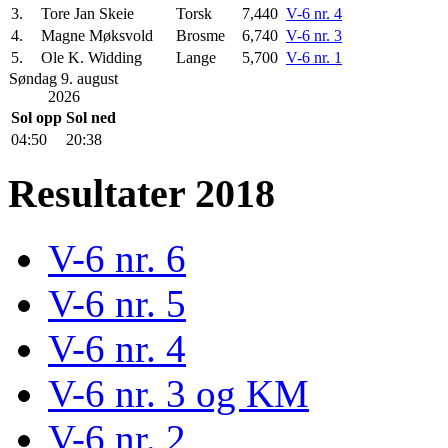
3.
Tore Jan Skeie
Torsk
7,440
V-6 nr. 4
4.
Magne Møksvold
Brosme
6,740
V-6 nr. 3
5.
Ole K. Widding
Lange
5,700
V-6 nr. 1
Søndag 9. august
2026
Sol opp
Sol ned
04:50
20:38
Resultater 2018
V-6 nr. 6
V-6 nr. 5
V-6 nr. 4
V-6 nr. 3 og KM
V-6 nr. 2