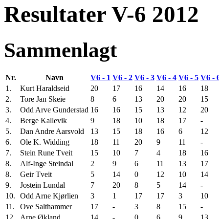
Resultater V-6 2012
Sammenlagt
Nr.
Navn
V6 - 1
V6 - 2
V6 - 3
V6 - 4
V6 - 5
V6 - 
1.
Kurt Haraldseid
20
17
16
14
16
18
2.
Tore Jan Skeie
8
6
13
20
20
15
3.
Odd Arve Gunderstad
16
16
15
13
12
20
4.
Berge Kallevik
9
18
10
18
17
-
5.
Dan Andre Aarsvold
13
15
18
16
6
12
6.
Ole K. Widding
18
11
20
9
11
-
7.
Stein Rune Tveit
15
10
7
4
18
16
8.
Alf-Inge Steindal
2
9
6
11
13
17
8.
Geir Tveit
5
14
0
12
10
14
9.
Jostein Lundal
7
20
8
5
14
-
10.
Odd Arne Kjørlien
3
1
17
17
3
10
11.
Ove Salthammer
17
-
3
8
15
-
12.
Arne Økland
14
-
0
6
9
13