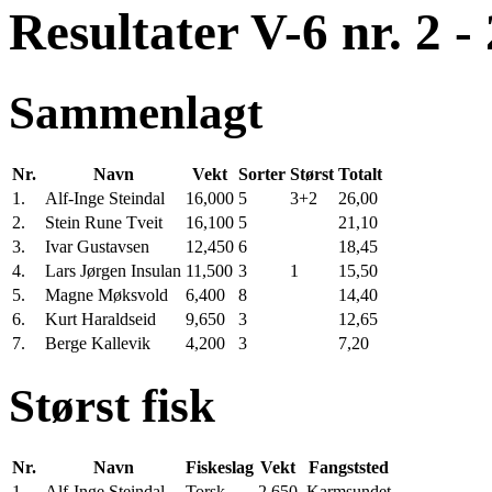
Resultater V-6 nr. 2 -
Sammenlagt
Nr.
Navn
Vekt
Sorter
Størst
Totalt
1.
Alf-Inge Steindal
16,000
5
3+2
26,00
2.
Stein Rune Tveit
16,100
5
21,10
3.
Ivar Gustavsen
12,450
6
18,45
4.
Lars Jørgen Insulan
11,500
3
1
15,50
5.
Magne Møksvold
6,400
8
14,40
6.
Kurt Haraldseid
9,650
3
12,65
7.
Berge Kallevik
4,200
3
7,20
Størst fisk
Nr.
Navn
Fiskeslag
Vekt
Fangststed
1.
Alf-Inge Steindal
Torsk
2,650
Karmsundet