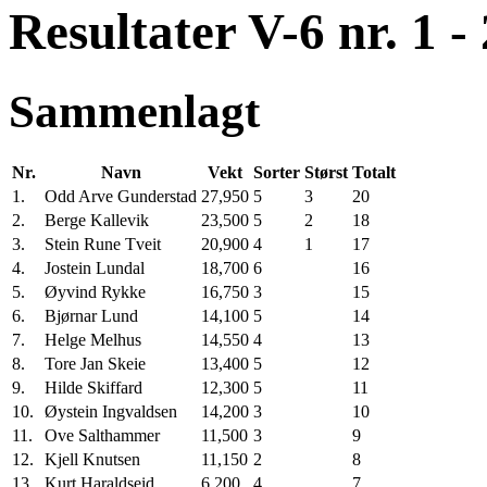
Resultater V-6 nr. 1 -
Sammenlagt
Nr.
Navn
Vekt
Sorter
Størst
Totalt
1.
Odd Arve Gunderstad
27,950
5
3
20
2.
Berge Kallevik
23,500
5
2
18
3.
Stein Rune Tveit
20,900
4
1
17
4.
Jostein Lundal
18,700
6
16
5.
Øyvind Rykke
16,750
3
15
6.
Bjørnar Lund
14,100
5
14
7.
Helge Melhus
14,550
4
13
8.
Tore Jan Skeie
13,400
5
12
9.
Hilde Skiffard
12,300
5
11
10.
Øystein Ingvaldsen
14,200
3
10
11.
Ove Salthammer
11,500
3
9
12.
Kjell Knutsen
11,150
2
8
13.
Kurt Haraldseid
6,200
4
7