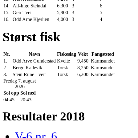
14.
Alf-Inge Steindal
6,300
3
6
15.
Geir Tveit
5,900
3
5
16.
Odd Arne Kjørlien
4,000
3
4
Størst fisk
Nr.
Navn
Fiskeslag
Vekt
Fangststed
1.
Odd Arve Gunderstad
Kveite
9,450
Karmsundet
2.
Berge Kallevik
Torsk
8,250
Karmsundet
3.
Stein Rune Tveit
Torsk
6,200
Karmsundet
Fredag 7. august
2026
Sol opp
Sol ned
04:45
20:43
Resultater 2018
V-6 nr. 6