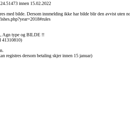
1.24.51473 innen 15.02.2022
s med bilde. Dersom innmelding ikke har bilde blir den avvist uten n
gfishes.php?year=2018#rules
ed, Agn type og BILDE !!
al 41310810)
n.
 kan registres dersom betaling skjer innen 15 januar)