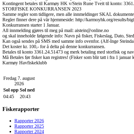
Kontingent betales til Karmøy HK v/Stein Rune Tveit til konto: 336
STORFISKE KONKURRANSEN 2023
Samme regler som tidligere, men alle innmeldinger SKAL dokumentere
Regler finner dere på vår hjemmeside: http://karmoyhk.org/results/bi
Konkurransen starter 1 Januar.
All innmelding gjøres til meg på mail: aistein@online.no
og skal inneholde følgende info: Navn på fisker, Fiskeslag, Dato, St
Kan også sendes på SMS med samme info ovenfor. (Alf-Inge Steind
Det koster kr. 100,- for å delta på denne konkurransen.
Betales til konto 3361.24.51473 og merk betaling med storfisk og nav
Må Betales før fisker kan registres! (Fisker som blir tatt i fra 1 januar
Karmøy Havfiskeklubb
Fredag 7. august
2026
Sol opp
Sol ned
04:45
20:43
Fiskerapporter
Rapporter 2026
Rapporter 2025
Rapporter 2024