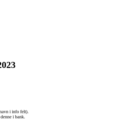
2023
avn i info felt).
 denne i bank.