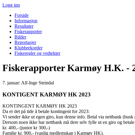
Logg inn
Forside
Informasjon
Resultater
Fiskerapporter
Bilder
Reportasjer
Klubbrekorder
Fiskeregler og vedtekter
Fiskerapporter Karmøy H.K. - 
7. januar: Alf-Inge Steindal
KONTIGENT KARMØY HK 2023
KONTINGENT KARMØY HK 2023
Da er det på tide å betale kontingent for 2023:
Vi sender ikke ut egen giro, kun denne info. Betal via nettbank (husk n
Dersom noen ikke har nettbank må dere selv fylle ut en giro og betale
kr. 400,- (junior kr 300,-)
Familie kr. 900,- (vanlig medlemskap i Karmøy HK).